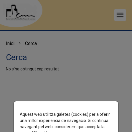
menu
Inici
Cerca
Cerca
No s'ha obtingut cap resultat
Aquest web utilitza galetes (cookies) per a oferir
una millor experiència de navegació. Si continua
navegant pel web, considerem que accepta la