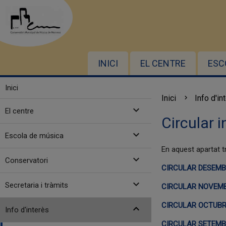
INICI
EL CENTRE
ESC
Inici
Inici
Info d'in
expand_more
El centre
Circular 
expand_more
Escola de música
En aquest apartat t
expand_more
Conservatori
CIRCULAR DESEMB
expand_more
Secretaria i tràmits
CIRCULAR NOVEMB
CIRCULAR OCTUBR
expand_more
Info d'interès
CIRCULAR SETEMB