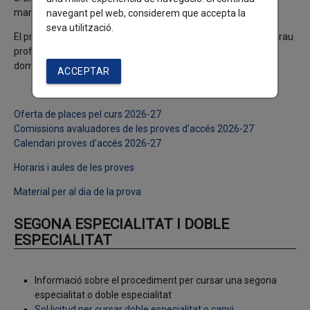
manresa.cat (Assumpte: Proves d’accés 2026-2027)
navegant pel web, considerem que accepta la
seva utilització.
El preu d'inscripció a les proves d'accés a l'ensenyament de grau
professional és de
143,30 euros
i es cobrarà a través de
domiciliació bancària entre els dies 5 i 6 del mes de maig
ACCEPTAR
Oferta de places pel curs 2026-27
Comissions avaluadores de les proves d'accés 2026-27
Calendari proves d'accés 2026-27
Horaris i aules de les proves
Material per al dia de la prova
SEGONA ESPECIALITAT I DOBLE
ESPECIALITAT
Informació sobre el procediment per cursar una segona
especialitat o doble especialitat
Sol·licitud per cursar doble especialitat o canvi