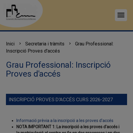
menu
Inici
Secretaria i tràmits
Grau Professional:
Inscripció Proves d'accés
Grau Professional: Inscripció
Proves d'accés
INSCRIPCIÓ PROVES D'ACCÉS CURS 2026-2027
Informació prèvia a la inscripció a les proves d'accés
NOTA IMPORTANT 1: La inscripció a les proves d'accés i
la matriculació al centre es fa en dos processos i en dos