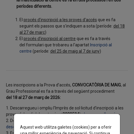
períodes diferents.
El
procés d'i
nscripció a les proves d'accés
que es fa
seguint els passos que s'indiquen a sota (període:
del 18
al 27 de març
)
El
procés d'inscripció al centre
que es fa a través
del formulari que trobareu a l'apartat
Inscripció al
centre
(període:
del 25 de maig al 7 de juny
)
Les inscripcions a la Prova d’accés,
CONVOCATÒRIA DE MAIG
, al
Grau Professional es fa a través del següent procediment
del
18
al 27 de març de 2026:
1. Descarregueu i ompliu l'Imprès de sol·licitud d’inscripció a les
proves (el codi del centre és:
a8038594
):
descarrega’l aquí
2. Descarregueu i ompliu l'Imprès de dades personals:
descarrega’l aquí
Aquest web utilitza galetes (cookies) per a oferir
3. Envieu els impresos emplenats a: info@conservatori-
una millor experiència de navegació. Si continua