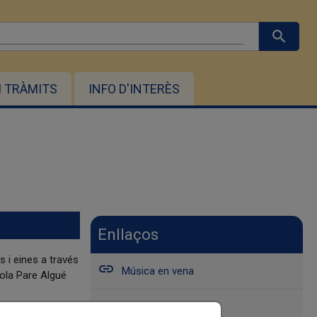
search
I TRÀMITS
INFO D'INTERÈS
Enllaços
 i eines a través
insert_link
Música en vena
cola Pare Algué
insert_link
Pizzicants
litzant la música