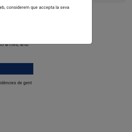
 web, considerem que accepta la seva
de fer arribar la
ció al mes, amb
sidències de gent