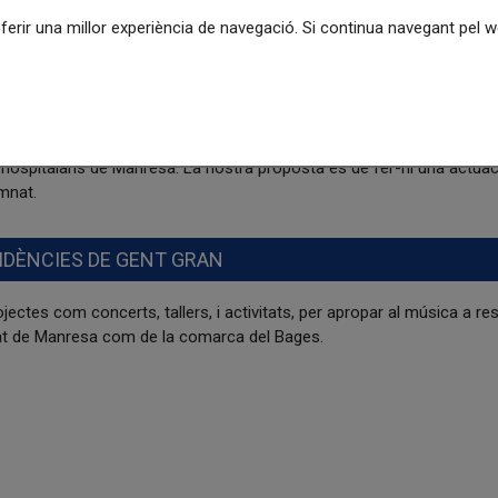
ció emocional.
oferir una millor experiència de navegació. Si continua navegant pel
ENA
dhereix a aquesta associació que porta el mateix nom, amb l’objectiu 
hospitalaris de Manresa. La nostra proposta és de fer-hi una actua
umnat.
IDÈNCIES DE GENT GRAN
jectes com concerts, tallers, i activitats, per apropar al música a re
utat de Manresa com de la comarca del Bages.