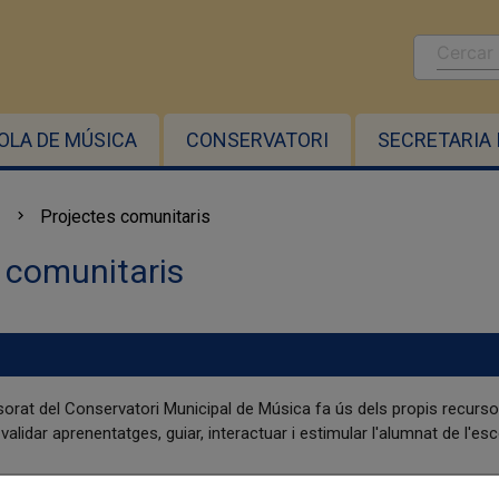
OLA DE MÚSICA
CONSERVATORI
SECRETARIA 
Projectes comunitaris
 comunitaris
orat del Conservatori Municipal de Música fa ús dels propis recursos
validar aprenentatges, guiar, interactuar i estimular l'alumnat de l'es
r amb valors a través de l'aprenentatge d'un instrument de corda, uti