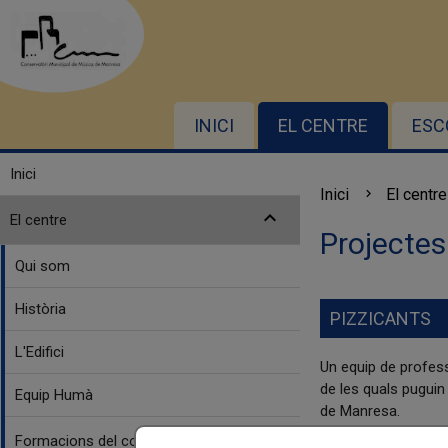
INICI
EL CENTRE
ESC
Inici
Inici
El centre
expand_more
El centre
Projectes
Qui som
Història
PIZZICANTS
L'Edifici
Un equip de profess
de les quals puguin 
Equip Humà
de Manresa.
expand_more
Formacions del conservatori
L'objectiu és educa