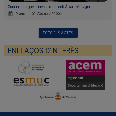
Concert d'orgue i cinema mut amb Álvaro Metzger
today
Divendres, 09 d'Octubre 20:00 h
TOTS ELS ACTES
ENLLAÇOS D'INTERÈS