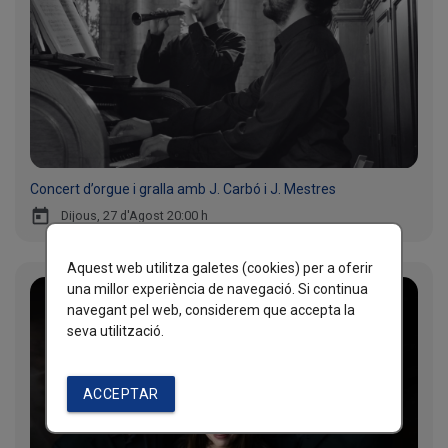
Concert d’orgue i gralla amb J. Carbó i J. Mestres
today
Dijous, 27 d'Agost 20:00 h
Aquest web utilitza galetes (cookies) per a oferir
una millor experiència de navegació. Si continua
navegant pel web, considerem que accepta la
seva utilització.
ACCEPTAR