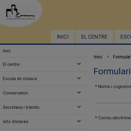
INICI
EL CENTRE
ESC
Inici
Inici
Formulari
expand_more
El centre
Formulari
expand_more
Escola de música
* Noms i cognoms
expand_more
Conservatori
expand_more
Secretaria i tràmits
* Correu electrònic
expand_more
Info d'interès