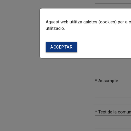
Navegador i versió 
Aquest web utilitza galetes (cookies) per a 
utilització.
ACCEPTAR
Direcciò o url de la
* Assumpte:
* Text de la comun