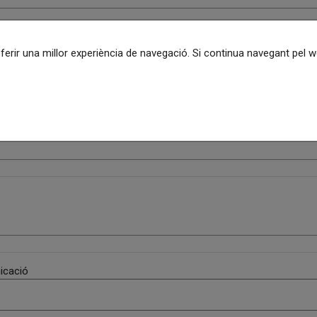
utilitzada:
oferir una millor experiència de navegació. Si continua navegant pel
 página:
icació