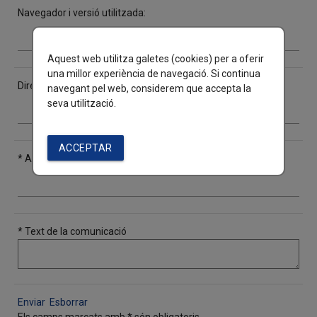
Navegador i versió utilitzada:
Aquest web utilitza galetes (cookies) per a oferir
una millor experiència de navegació. Si continua
Direcciò o url de la página:
navegant pel web, considerem que accepta la
seva utilització.
ACCEPTAR
* Assumpte:
* Text de la comunicació
Enviar
Esborrar