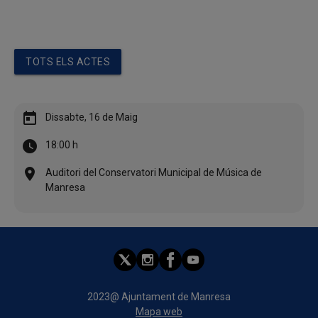
TOTS ELS ACTES
today
Dissabte, 16 de Maig
watch_later
18:00 h
location_on
Auditori del Conservatori Municipal de Música de
Manresa
2023@ Ajuntament de Manresa
Mapa web