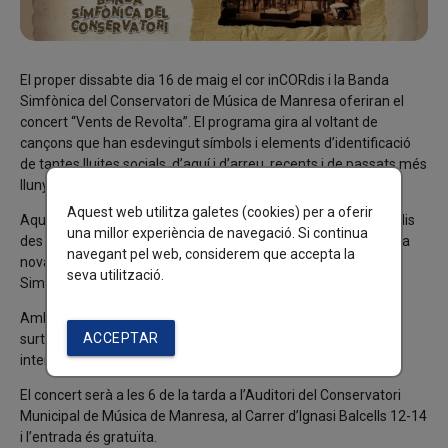
El proper dissabte dia 16 de maig el cor inCORdis i la Banda
Simfònica del Conservatori de Música de Manresa oferiran el
concert “Vents de Revolta”. El programa gira al voltant de
cançons que han esdevingut símbols i elements d’identificació
de tantes
lluites socials, d’aquí i d’arreu, recents i de passats més
llunyans.
Aquest web utilitza galetes (cookies) per a oferir
Aquest repertori, que forma part de l’essència del cor inCORdis
una millor experiència de navegació. Si continua
des dels seus inicis, en aquesta ocasió es presentarà amb una
navegant pel web, considerem que accepta la
nova dimensió sonora gràcies a la participació de la Banda
seva utilització.
Simfònica del Conservatori.
Amb aquest projecte comú ambdues formacions musicals
ACCEPTAR
surten dels seus àmbits habituals i comparteixen, amplien i
intercanvien vivències musicals i compromís social.
El concert serà a les 6 de la tarda a l’Auditori del Conservatori
Municipal de Música de Manresa, al Carrer d’Ignasi Balcells 12-14
i l’entrada és gratuïta.